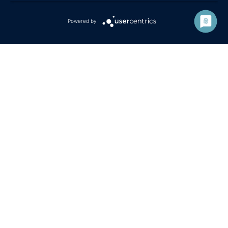
Termine nach Vereinbarung:
0172 / 53 63 946
Powered by
KONTAKT
Anfahrt & Kontakt
Carola Holtmeier
Redigerstaße 27 · 48149 Münster
ANFAHRT MIT GOOGLEMAPS
IMPRESSUM
DATENSCHUTZ
© 2026 CAROLA HOLTMEIER