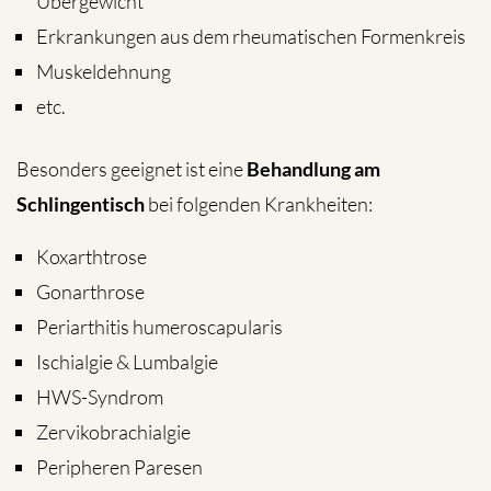
Übergewicht
Erkrankungen aus dem rheumatischen Formenkreis
Muskeldehnung
etc.
Besonders geeignet ist eine
Behandlung am
Schlingentisch
bei folgenden Krankheiten:
Koxarthtrose
Gonarthrose
Periarthitis humeroscapularis
Ischialgie & Lumbalgie
HWS-Syndrom
Zervikobrachialgie
Peripheren Paresen